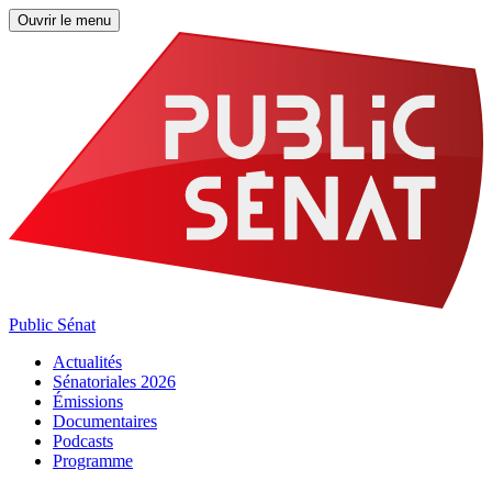
Ouvrir le menu
Public Sénat
Actualités
Sénatoriales 2026
Émissions
Documentaires
Podcasts
Programme