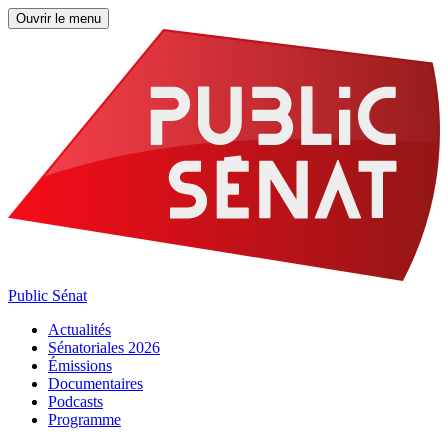
Ouvrir le menu
Public Sénat
Actualités
Sénatoriales 2026
Émissions
Documentaires
Podcasts
Programme