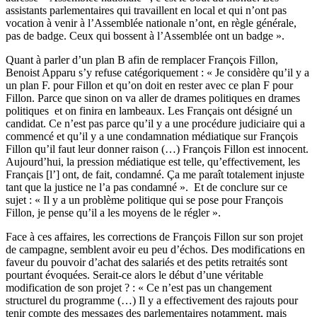
assistants parlementaires qui travaillent en local et qui n’ont pas
vocation à venir à l’Assemblée nationale n’ont, en règle générale,
pas de badge. Ceux qui bossent à l’Assemblée ont un badge ».
Quant à parler d’un plan B afin de remplacer François Fillon,
Benoist Apparu s’y refuse catégoriquement : « Je considère qu’il y a
un plan F. pour Fillon et qu’on doit en rester avec ce plan F pour
Fillon. Parce que sinon on va aller de drames politiques en drames
politiques et on finira en lambeaux. Les Français ont désigné un
candidat. Ce n’est pas parce qu’il y a une procédure judiciaire qui a
commencé et qu’il y a une condamnation médiatique sur François
Fillon qu’il faut leur donner raison (…) François Fillon est innocent.
Aujourd’hui, la pression médiatique est telle, qu’effectivement, les
Français [l’] ont, de fait, condamné. Ça me paraît totalement injuste
tant que la justice ne l’a pas condamné ». Et de conclure sur ce
sujet : « Il y a un problème politique qui se pose pour François
Fillon, je pense qu’il a les moyens de le régler ».
Face à ces affaires, les corrections de François Fillon sur son projet
de campagne, semblent avoir eu peu d’échos. Des modifications en
faveur du pouvoir d’achat des salariés et des petits retraités sont
pourtant évoquées. Serait-ce alors le début d’une véritable
modification de son projet ? : « Ce n’est pas un changement
structurel du programme (…) Il y a effectivement des rajouts pour
tenir compte des messages des parlementaires notamment, mais