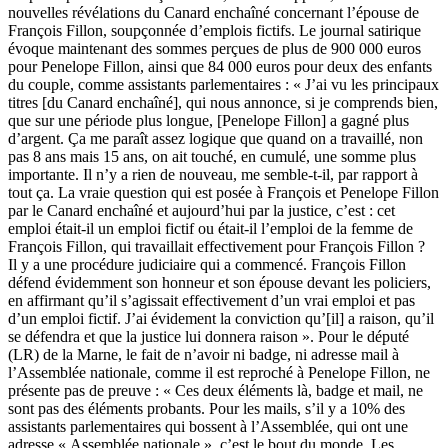
nouvelles révélations du Canard enchaîné concernant l’épouse de
François Fillon, soupçonnée d’emplois fictifs. Le journal satirique
évoque maintenant des sommes perçues de plus de 900 000 euros
pour Penelope Fillon, ainsi que 84 000 euros pour deux des enfants
du couple, comme assistants parlementaires : « J’ai vu les principaux
titres [du Canard enchaîné], qui nous annonce, si je comprends bien,
que sur une période plus longue, [Penelope Fillon] a gagné plus
d’argent. Ça me paraît assez logique que quand on a travaillé, non
pas 8 ans mais 15 ans, on ait touché, en cumulé, une somme plus
importante. Il n’y a rien de nouveau, me semble-t-il, par rapport à
tout ça. La vraie question qui est posée à François et Penelope Fillon
par le Canard enchaîné et aujourd’hui par la justice, c’est : cet
emploi était-il un emploi fictif ou était-il l’emploi de la femme de
François Fillon, qui travaillait effectivement pour François Fillon ?
Il y a une procédure judiciaire qui a commencé. François Fillon
défend évidemment son honneur et son épouse devant les policiers,
en affirmant qu’il s’agissait effectivement d’un vrai emploi et pas
d’un emploi fictif. J’ai évidement la conviction qu’[il] a raison, qu’il
se défendra et que la justice lui donnera raison ». Pour le député
(LR) de la Marne, le fait de n’avoir ni badge, ni adresse mail à
l’Assemblée nationale, comme il est reproché à Penelope Fillon, ne
présente pas de preuve : « Ces deux éléments là, badge et mail, ne
sont pas des éléments probants. Pour les mails, s’il y a 10% des
assistants parlementaires qui bossent à l’Assemblée, qui ont une
adresse « Assemblée nationale », c’est le bout du monde. Les