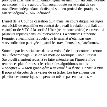
prévoyait aussi une rémunération égale au minimum au Smic horaire
ou encore. « Il y a aujourd’hui aucun doute sur le statut de ces
travailleurs indépendants fictifs qui sont en proie à des pratiques de
salariat déguisé », a-t-il dénoncé.
L’arrêt de la Cour de cassation du 4 mars, au cours duquel les juges
ont décidé de requalifier en contrat de travail la relation qui liait un
chauffeur de VTC à la société Uber (
relire notre article
) est revenu à
plusieurs reprises dans les interventions. La centriste Catherine
Fournier a néanmoins rappelé que le salariat n’était pas une
« revendication partagée » parmi les travailleurs des plateformes.
Soutenu par les socialistes dans sa volonté de lutter contre le retour
du « tâcheronnage », selon les mots de Monique Lubin, Pascal
Savoldelli a surtout réussi à se faire entendre sur l’impératif de
rendre ces plateformes et les choix des algorithmes moins
« opaques ». « Mon grand-père a travaillé à la tâche. De visu à visu.
Il pouvait discuter de la valeur de sa tâche. Les travailleurs des
plateformes numériques ne peuvent même pas en discuter. »