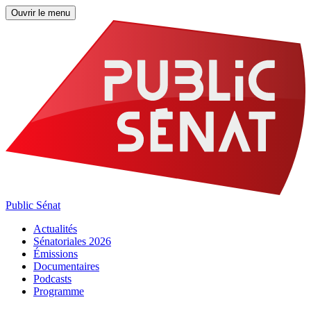
Ouvrir le menu
Public Sénat
Actualités
Sénatoriales 2026
Émissions
Documentaires
Podcasts
Programme