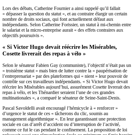
Lors des débats, Catherine Fournier a ainsi rappelé qu’il fallait
« dépasser la question du statut », et au contraire élargir un certain
nombre de droits sociaux, qui font actuellement défaut aux
indépendants. Selon Catherine Forissier, un statut à mi-chemin entre
le salariat et la micro-entreprise aurait « des effets contraires aux
objectifs poursuivis ».
« Si Victor Hugo devait réécrire les Misérables,
Cosette livrerait des repas à vélo »
Selon le sénateur Fabien Gay (communiste), l’objectif n’était pas un
« troisième statut » mais bien de lutter contre la « paupérisation de
l’entreprenariat » par des plateformes qui « nient » leur pouvoir de
contrôle sur ces travailleurs indépendants. « Si Victor Hugo devait
réécrire les Misérables aujourd’hui, assurément Cosette livrerait des
repas à vélo, et les Thénardier seraient l’une de ces grandes
multinationales », a comparé le sénateur de Seine-Saint-Denis.
Pascal Savoldelli avait encouragé l’hémicycle à « renforcer »
d’urgence le statut de ces « tâcherons du clic, soumis au
management algorithmique ». En leur garantissant une protection
sociale en cas d’arrêt d’accident ou d’interruption de l’activité,
comme ce fut le cas pendant le confinement. La proposition de loi