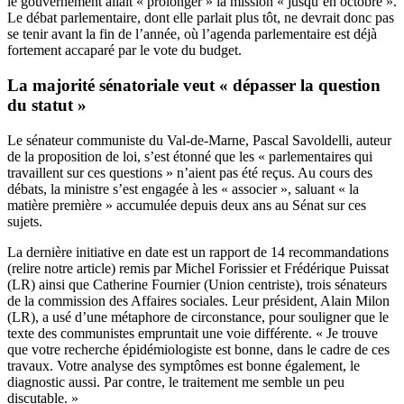
le gouvernement allait « prolonger » la mission « jusqu’en octobre ».
Le débat parlementaire, dont elle parlait plus tôt, ne devrait donc pas
se tenir avant la fin de l’année, où l’agenda parlementaire est déjà
fortement accaparé par le vote du budget.
La majorité sénatoriale veut « dépasser la question
du statut »
Le sénateur communiste du Val-de-Marne, Pascal Savoldelli, auteur
de la proposition de loi, s’est étonné que les « parlementaires qui
travaillent sur ces questions » n’aient pas été reçus. Au cours des
débats, la ministre s’est engagée à les « associer », saluant « la
matière première » accumulée depuis deux ans au Sénat sur ces
sujets.
La dernière initiative en date est un rapport de 14 recommandations
(
relire notre article
) remis par Michel Forissier et Frédérique Puissat
(LR) ainsi que Catherine Fournier (Union centriste), trois sénateurs
de la commission des Affaires sociales. Leur président, Alain Milon
(LR), a usé d’une métaphore de circonstance, pour souligner que le
texte des communistes empruntait une voie différente. « Je trouve
que votre recherche épidémiologiste est bonne, dans le cadre de ces
travaux. Votre analyse des symptômes est bonne également, le
diagnostic aussi. Par contre, le traitement me semble un peu
discutable. »