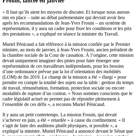
Frouin, lancée en janvier
« Il faut qu’ils aient les moyens de discuter. Et lorsque nous aurons
mis en place
–
suite au débat parlementaire qui devrait avoir lieu
après les recommandations de Jean-Yves Frouin
–
un système de
représentation, il y aura un cadre pour fixer les conditions et les prix
des prestations », a expliqué en séance la ministre du Travail.
Muriel Pénicaud a fait référence
à la mission confiée par le Premier
ministre, au mois de janvier, à Jean-Yves Frouin
, ancien président de
la chambre sociale de la Cour de cassation. À l’origine, cette mission
devait uniquement imaginer des pistes pour faire émerger une
représentation de ces travailleurs indépendants, pour les besoins
d’une ordonnance prévue par la loi d’orientation des mobilités
(LOM) de fin 2019. Le champ de la mission a été « élargi » pour
prendre en compte la totalité des sujets sur la table : gestion du temps
de travail, rémunération, formation, protection sociale ou encore
modalités de rupture d’un contrat. « Nous sommes conscients que le
cadre législatif actuel ne permet pas de répondre pleinement à
l’ensemble de ces défis », a reconnu Muriel Pénicaud.
Il y aura un petit contretemps. La mission Frouin, qui devait
s’achever en juin, a été « retardée » à cause du confinement. « Il
s’agit de faire des auditions plutôt physiques, si possible », a
expliqué la ministre. Muriel Pénicaud a annoncé devant le Sénat que