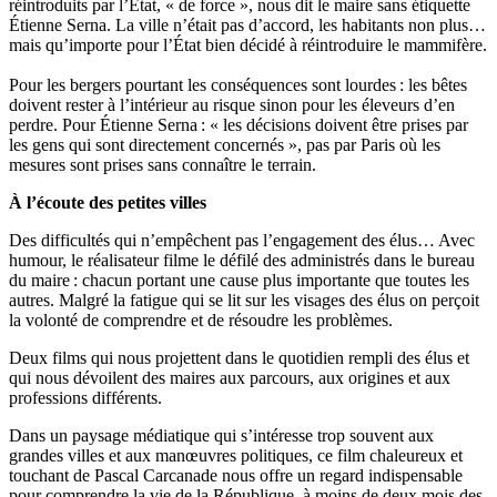
réintroduits par l’État, « de force », nous dit le maire sans étiquette
Étienne Serna. La ville n’était pas d’accord, les habitants non plus…
mais qu’importe pour l’État bien décidé à réintroduire le mammifère.
Pour les bergers pourtant les conséquences sont lourdes : les bêtes
doivent rester à l’intérieur au risque sinon pour les éleveurs d’en
perdre. Pour Étienne Serna : « les décisions doivent être prises par
les gens qui sont directement concernés », pas par Paris où les
mesures sont prises sans connaître le terrain.
À l’écoute des petites villes
Des difficultés qui n’empêchent pas l’engagement des élus… Avec
humour, le réalisateur filme le défilé des administrés dans le bureau
du maire : chacun portant une cause plus importante que toutes les
autres. Malgré la fatigue qui se lit sur les visages des élus on perçoit
la volonté de comprendre et de résoudre les problèmes.
Deux films qui nous projettent dans le quotidien rempli des élus et
qui nous dévoilent des maires aux parcours, aux origines et aux
professions différents.
Dans un paysage médiatique qui s’intéresse trop souvent aux
grandes villes et aux manœuvres politiques, ce film chaleureux et
touchant de Pascal Carcanade nous offre un regard indispensable
pour comprendre la vie de la République, à moins de deux mois des