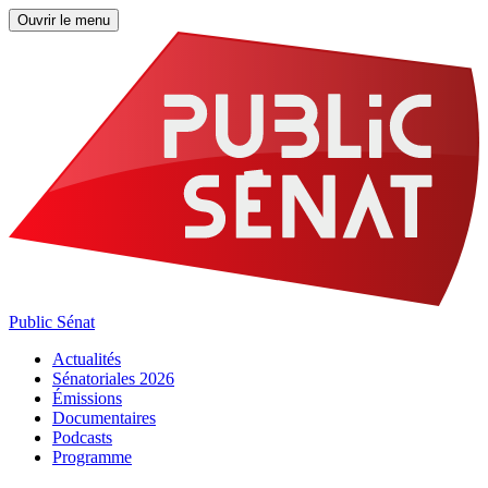
Ouvrir le menu
Public Sénat
Actualités
Sénatoriales 2026
Émissions
Documentaires
Podcasts
Programme