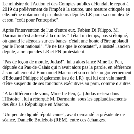
Le ministre de l'Action et des Comptes publics défendait le report à
2019 du prélèvement de l'impôt à la source, une mesure critiquée en
elle-même notamment par plusieurs députés LR pour sa complexité
et son "coût pour l'entreprise".
Après l'intervention de l'un d'entre eux, Fabien Di Filippo, M.
Darmanin s'est adressé à la droite: "il était un temps, pas si éloigné,
où quand je siégeais sur ces bancs, c'était une honte d'être applaudi
par le Front national". "Je ne fais que le constater", a insisté l'ancien
député, alors que des LR et FN protestaient.
"Pas de leçon de morale, Judas!", lui a alors lancé Mme Le Pen,
députée du Pas-de-Calais qui n'avait alors pas la parole, en référence
à son ralliement à Emmanuel Macron et son entrée au gouvernement
d'Edouard Philippe (également issu de LR), qui lui ont valu mardi
d'être suspendu de ses fonctions exécutives au parti, comme d'autres.
"A la différence de vous, Mme Le Pen, (...) Judas restera dans
l'Histoire", lui a rétorqué M. Darmanin, sous les applaudissements
des élus La République en Marche.
"Un peu de dignité républicaine", avait demandé la présidente de
séance, Danielle Brulebois (REM), entre ces échanges.