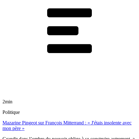
2min
Politique
Mazarine Pingeot sur François Mitterrand : « J'étais insolente avec
mon père »
Grandir dans l’ombre du pouvoir oblige à se construire autrement, a