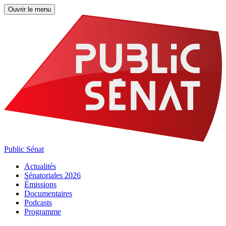
Ouvrir le menu
Public Sénat
Actualités
Sénatoriales 2026
Émissions
Documentaires
Podcasts
Programme