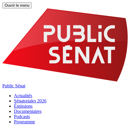
Ouvrir le menu
Public Sénat
Actualités
Sénatoriales 2026
Émissions
Documentaires
Podcasts
Programme