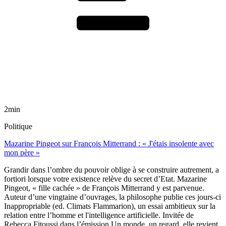
2min
Politique
Mazarine Pingeot sur François Mitterrand : « J'étais insolente avec
mon père »
Grandir dans l’ombre du pouvoir oblige à se construire autrement, a
fortiori lorsque votre existence relève du secret d’Etat. Mazarine
Pingeot, « fille cachée » de François Mitterrand y est parvenue.
Auteur d’une vingtaine d’ouvrages, la philosophe publie ces jours-ci
Inappropriable (ed. Climats Flammarion), un essai ambitieux sur la
relation entre l’homme et l'intelligence artificielle. Invitée de
Rebecca Fitoussi dans l’émission Un monde, un regard, elle revient