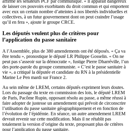
affirmé les sénateurs PCF par communiqué. « Il apparaît dangereux
de laisser ces pouvoirs exorbitants du droit commun et qui emportent
avec eux un certain nombre d’atteintes à nos libertés individuelles et
collectives, à un futur gouvernement dont on peut craindre l’usage
qu’il en fera », ajoute le groupe CRCE.
Les députés veulent plus de critères pour
l’application du passe sanitaire
A l’Assemblée, plus de 380 amendements ont été déposés. « Ça va
être tendu », pronostique le député LR Philippe Gosselin. « On ne
peut pas s’asseoir sur la démocratie », fustige Pierre Dharréville, l’un
des porte-parole du groupe communiste. « C’est le passe sanitaire à
vie », a critiqué la députée et candidate du RN à la présidentielle
Marine Le Pen mardi sur France 2.
Au sein même de LREM, certains députés expriment leurs doutes.
Lors du passage du texte en commission des lois, le député LREM
de Paris, Pacôme Rupin, opposant résolu au passe, a même réussi à
faire adopter de justesse un amendement qui prévoit de circonscrire
l’utilisation du passe sanitaire géographiquement et en fonction de
l’évolution de l’épidémie. En séance, un autre amendement LREM
devrait revenir sur cette modification. Mais il ne rétablit pas
totalement la version d’origine du texte, proposant plus de critères
pour l’application du passe sanitaire.