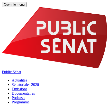
Ouvrir le menu
Public Sénat
Actualités
Sénatoriales 2026
Émissions
Documentaires
Podcasts
Programme