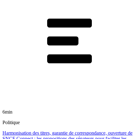
6min
Politique
Harmonisation des titres, garantie de correspondance, ouverture de
SNCF Connect : les propositions des sénateurs pour faciliter les