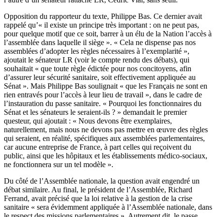
Opposition du rapporteur du texte, Philippe Bas. Ce dernier avait
rappelé qu’« il existe un principe très important : on ne peut pas,
pour quelque motif que ce soit, barrer à un élu de la Nation l’accès à
l’assemblée dans laquelle il siège ». « Cela ne dispense pas nos
assemblées d’adopter les règles nécessaires à l’exemplarité »,
ajoutait le sénateur LR (
voir le compte rendu
des débats), qui
souhaitait « que toute règle édictée pour nos concitoyens, afin
d’assurer leur sécurité sanitaire, soit effectivement appliquée au
Sénat ». Mais Philippe Bas soulignait « que les Français ne sont en
rien entravés pour l’accès à leur lieu de travail », dans le cadre de
l’instauration du passe sanitaire. « Pourquoi les fonctionnaires du
Sénat et les sénateurs le seraient-ils ? » demandait le premier
questeur, qui ajoutait : « Nous devons être exemplaires,
naturellement, mais nous ne devons pas mettre en œuvre des règles
qui seraient, en réalité, spécifiques aux assemblées parlementaires,
car aucune entreprise de France, à part celles qui reçoivent du
public, ainsi que les hôpitaux et les établissements médico-sociaux,
ne fonctionnera sur un tel modèle ».
Du côté de l’Assemblée nationale, la question avait engendré un
débat similaire. Au final, le président de l’Assemblée, Richard
Ferrand, avait précisé que la loi relative à la gestion de la crise
sanitaire « sera évidemment appliquée à l’Assemblée nationale, dans
le respect des missions parlementaires ». Autrement dit, le passe