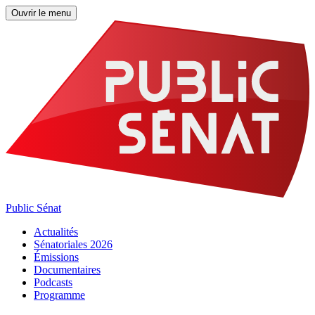
Ouvrir le menu
Public Sénat
Actualités
Sénatoriales 2026
Émissions
Documentaires
Podcasts
Programme