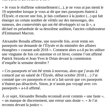
« Je vous le réaffirme solennellement (...), je ne vous ai pas menti le
19 septembre lorsque je vous ai dit que mes passeports étaient à
l'Élysée, et encore une fois, je fais confiance à la justice (...) qui fait
émerger un certain nombre de vérités sur des mensonges, des
rumeurs, des contrevérités qui ont été développés ici ou là », a
déclaré en préambule de sa deuxième audition, l'ancien collaborateur
d'Emmanuel Macron.
Alexandre Benalla affirme, une nouvelle fois, avoir remis ses
passeports sur demande de l’Élysée et du ministère des affaires
étrangères « courant août 2018 ». Comment alors a-t-il pu les utiliser
une vingtaine de fois cet automne et cet hiver, comme l’ont affirmé
Patrick Strzoda et Jean-Yves le Drian devant la commission
d’enquête la semaine dernière ?
« Ces passeports m’ont été remis à nouveau, alors que j’avais été
contacté par un salarié de l’Élysée, début octobre 2018 (…) J’ai
constaté que ces passeports et on m’a fait savoir que ces passeports
n’étaient pas désactivés. Sinon, je n’aurais pas voyagé avec ces
passeports » a-t-il affirmé.
À ce sujet, Alexandre Benalla reconnaît avoir commis « une faute »,
« un manque de discernement, une erreur sans doute ». « Je l’ai
reconnu devant la justice ».