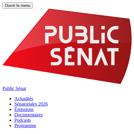
Ouvrir le menu
Public Sénat
Actualités
Sénatoriales 2026
Émissions
Documentaires
Podcasts
Programme