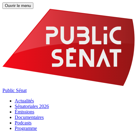
Ouvrir le menu
Public Sénat
Actualités
Sénatoriales 2026
Émissions
Documentaires
Podcasts
Programme