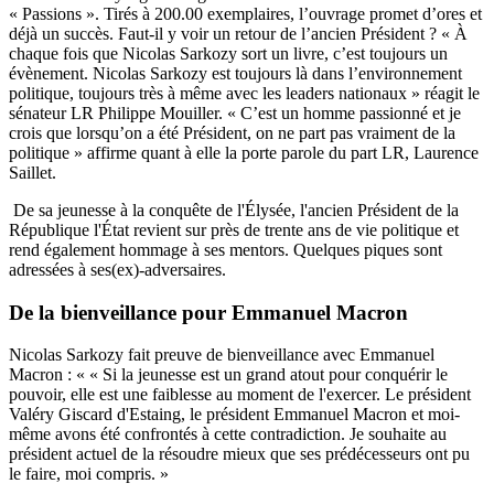
« Passions ». Tirés à 200.00 exemplaires, l’ouvrage promet d’ores et
déjà un succès. Faut-il y voir un retour de l’ancien Président ? « À
chaque fois que Nicolas Sarkozy sort un livre, c’est toujours un
évènement. Nicolas Sarkozy est toujours là dans l’environnement
politique, toujours très à même avec les leaders nationaux » réagit le
sénateur LR Philippe Mouiller. « C’est un homme passionné et je
crois que lorsqu’on a été Président, on ne part pas vraiment de la
politique » affirme quant à elle la porte parole du part LR, Laurence
Saillet.
De sa jeunesse à la conquête de l'Élysée, l'ancien Président de la
République l'État revient sur près de trente ans de vie politique et
rend également hommage à ses mentors. Quelques piques sont
adressées à ses(ex)-adversaires.
De la bienveillance pour Emmanuel Macron
Nicolas Sarkozy fait preuve de bienveillance avec Emmanuel
Macron : « « Si la jeunesse est un grand atout pour conquérir le
pouvoir, elle est une faiblesse au moment de l'exercer. Le président
Valéry Giscard d'Estaing, le président Emmanuel Macron et moi-
même avons été confrontés à cette contradiction. Je souhaite au
président actuel de la résoudre mieux que ses prédécesseurs ont pu
le faire, moi compris. »