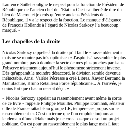
Laurence Saillet souligne le respect pour la fonction de Président de
République de l’ancien chef de l’Etat : « C’est sa liberté de dire du
bien de Macron et je crois qu’entre anciens Présidents de la
République, il y a le respect de la fonction. Le manque d’élégance
de François Hollande à l’égard de Nicolas Sarkozy l’a beaucoup
marqué. »
Les chapelles de la droite
Nicolas Sarkozy rappelle à la droite qu’il faut le « rassemblement »
mais ne se montre pas très optimiste : « J'aspirais à rassembler le plus
grand nombre, pas à dominer la secte de mes plus proches partisans.
J'observe tristement aujourd'hui le phénomène strictement inverse.
Dès qu'apparaît le moindre désaccord, la division semble devenue
inéluctable. Ainsi, Valérie Pécresse a créé Libres, Xavier Bertrand la
Manufacture, Bruno Retailleau Force républicaine... À l'arrivée, je
crains fort que chacun ne soit déçu. »
« Nicolas Sarkozy appelait au rassemblement avant même la sortie
de ce livre » rappelle Philippe Mouiller. Philippe Dominati, sénateur
d'Ile-de-France rattaché au groupe LR, tempère ces propos sur le
rassemblement : « C’est un terme que l’on emploie toujours au
lendemain d’une défaite mais je ne crois pas que ce soit un projet
politique. On est pour un rassemblement le plus large mais il faut