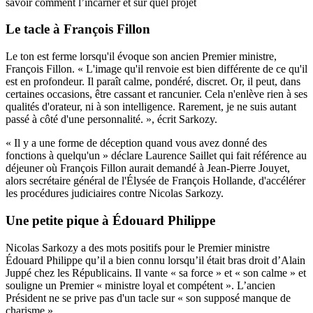
savoir comment l’incarner et sur quel projet
Le tacle à François Fillon
Le ton est ferme lorsqu'il évoque son ancien Premier ministre,
François Fillon. « L'image qu'il renvoie est bien différente de ce qu'il
est en profondeur. Il paraît calme, pondéré, discret. Or, il peut, dans
certaines occasions, être cassant et rancunier. Cela n'enlève rien à ses
qualités d'orateur, ni à son intelligence. Rarement, je ne suis autant
passé à côté d'une personnalité. », écrit Sarkozy.
« Il y a une forme de déception quand vous avez donné des
fonctions à quelqu'un » déclare Laurence Saillet qui fait référence au
déjeuner où François Fillon aurait demandé à Jean-Pierre Jouyet,
alors secrétaire général de l'Élysée de François Hollande, d'accélérer
les procédures judiciaires contre Nicolas Sarkozy.
Une petite pique à Édouard Philippe
Nicolas Sarkozy a des mots positifs pour le Premier ministre
Édouard Philippe qu’il a bien connu lorsqu’il était bras droit d’Alain
Juppé chez les Républicains. Il vante « sa force » et « son calme » et
souligne un Premier « ministre loyal et compétent ». L’ancien
Président ne se prive pas d'un tacle sur « son supposé manque de
charisme ».