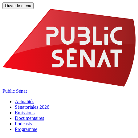
Ouvrir le menu
Public Sénat
Actualités
Sénatoriales 2026
Émissions
Documentaires
Podcasts
Programme