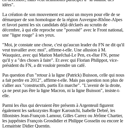
idées".
La création de son mouvement est aussi un moyen pour elle de se
démarquer de son homologue de la région Auvergne-Rhône-Alpes
et favori parmi les six candidats déjà déclarés au scrutin de
décembre, à qui elle reproche une "porosité" avec le Front national,
une "ligne rouge" à ses yeux.
"Moi, je constate une chose, c'est qu'aucun leader du FN ne dit qu'il
veut travailler avec moi", affirme-t-elle. Une allusion à M.
Wauquiez, avec qui Marion Maréchal-Le Pen, ex-élue FN, pense
qu'il y a "des choses à faire". Et avec qui Florian Philippot, vice-
président du FN, a dit vouloir prendre un café.
Pas question d'un "retour à la ligne (Patrick) Buisson, celle qui nous
a fait perdre en 2012", affirme-t-elle. Mais pas question non plus de
s'allier aux "constructifs, partis En marche". "L'avenir de la droite,
ça ne peut pas être la ligne Macron, ni la ligne Buisson", insiste-t-
elle.
Parmi les élus qui devraient être présents à Argenteuil figurent
également les sarkozystes Roger Karoutchi, Isabelle Debré, les
fillonistes Jean-François Lamour, Gilles Carrez ou Jérôme Chartier,
les juppéistes François Grosdidier et Philippe Gosselin ou encore le
Lemairiste Didier Quentin.