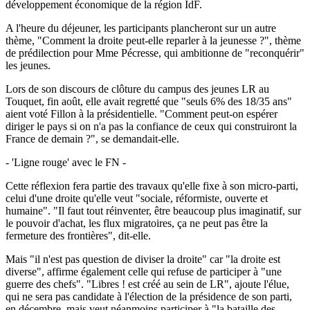
développement économique de la région IdF.
A l'heure du déjeuner, les participants plancheront sur un autre
thème, "Comment la droite peut-elle reparler à la jeunesse ?", thème
de prédilection pour Mme Pécresse, qui ambitionne de "reconquérir"
les jeunes.
Lors de son discours de clôture du campus des jeunes LR au
Touquet, fin août, elle avait regretté que "seuls 6% des 18/35 ans"
aient voté Fillon à la présidentielle. "Comment peut-on espérer
diriger le pays si on n'a pas la confiance de ceux qui construiront la
France de demain ?", se demandait-elle.
- 'Ligne rouge' avec le FN -
Cette réflexion fera partie des travaux qu'elle fixe à son micro-parti,
celui d'une droite qu'elle veut "sociale, réformiste, ouverte et
humaine". "Il faut tout réinventer, être beaucoup plus imaginatif, sur
le pouvoir d'achat, les flux migratoires, ça ne peut pas être la
fermeture des frontières", dit-elle.
Mais "il n'est pas question de diviser la droite" car "la droite est
diverse", affirme également celle qui refuse de participer à "une
guerre des chefs". "Libres ! est créé au sein de LR", ajoute l'élue,
qui ne sera pas candidate à l'élection de la présidence de son parti,
en décembre, mais veut néanmoins participer à "la bataille des