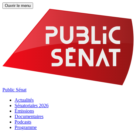
Ouvrir le menu
Public Sénat
Actualités
Sénatoriales 2026
Émissions
Documentaires
Podcasts
Programme