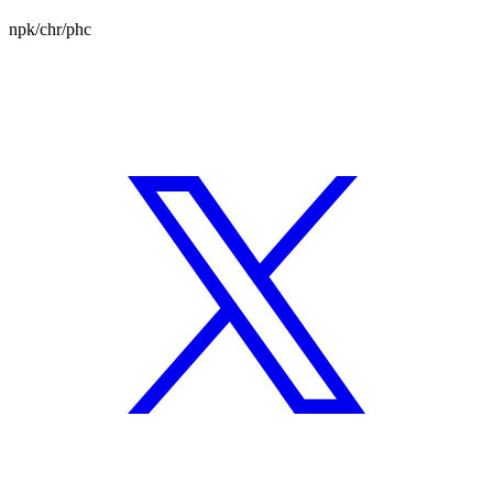
npk/chr/phc