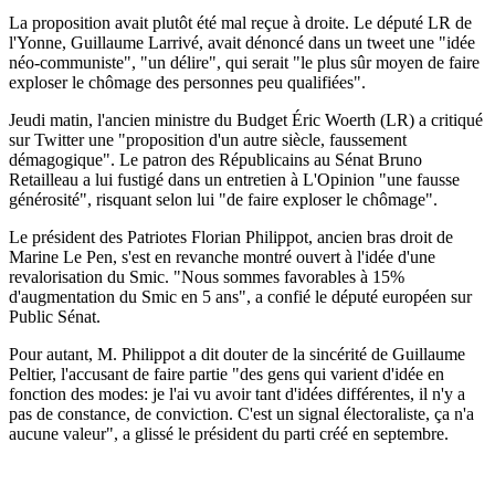
La proposition avait plutôt été mal reçue à droite. Le député LR de
l'Yonne, Guillaume Larrivé, avait dénoncé dans un tweet une "idée
néo-communiste", "un délire", qui serait "le plus sûr moyen de faire
exploser le chômage des personnes peu qualifiées".
Jeudi matin, l'ancien ministre du Budget Éric Woerth (LR) a critiqué
sur Twitter une "proposition d'un autre siècle, faussement
démagogique". Le patron des Républicains au Sénat Bruno
Retailleau a lui fustigé dans un entretien à L'Opinion "une fausse
générosité", risquant selon lui "de faire exploser le chômage".
Le président des Patriotes Florian Philippot, ancien bras droit de
Marine Le Pen, s'est en revanche montré ouvert à l'idée d'une
revalorisation du Smic. "Nous sommes favorables à 15%
d'augmentation du Smic en 5 ans", a confié le député européen sur
Public Sénat.
Pour autant, M. Philippot a dit douter de la sincérité de Guillaume
Peltier, l'accusant de faire partie "des gens qui varient d'idée en
fonction des modes: je l'ai vu avoir tant d'idées différentes, il n'y a
pas de constance, de conviction. C'est un signal électoraliste, ça n'a
aucune valeur", a glissé le président du parti créé en septembre.