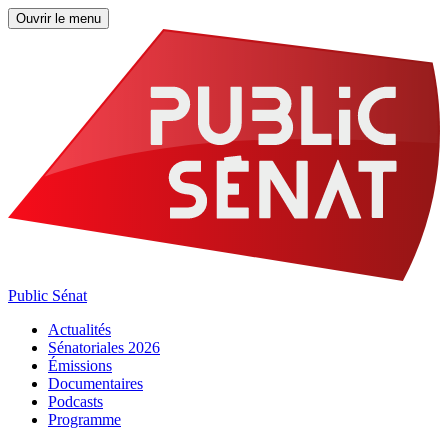
Ouvrir le menu
Public Sénat
Actualités
Sénatoriales 2026
Émissions
Documentaires
Podcasts
Programme