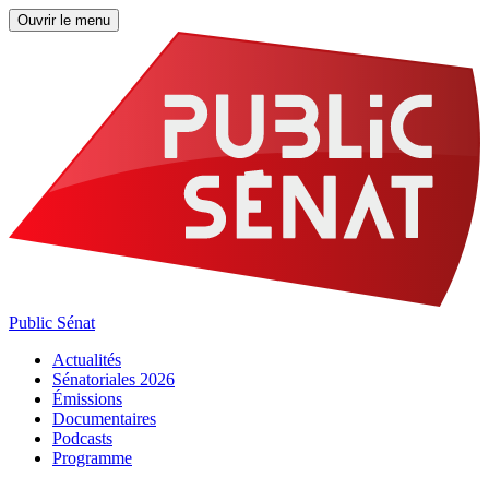
Ouvrir le menu
Public Sénat
Actualités
Sénatoriales 2026
Émissions
Documentaires
Podcasts
Programme