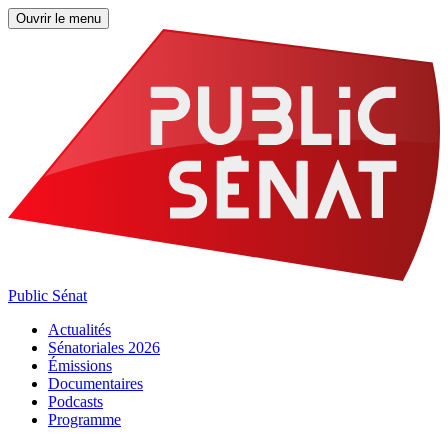
Ouvrir le menu
Public Sénat
Actualités
Sénatoriales 2026
Émissions
Documentaires
Podcasts
Programme