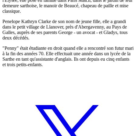
l'Elysée, elle pose en famille dans Paris Match, dans le jardin de leur
demeure sarthoise, le manoir de Beaucé, chapeau de paille et mise
classique.
Penelope Kathryn Clarke de son nom de jeune fille, elle a grandi
dans le petit village de Llanover, près d'Abergavenny, au Pays de
Galles, auprès de ses parents George - un avocat - et Gladys, tous
deux décédés.
"Penny" était étudiante en droit quand elle a rencontré son futur mari
à la fin des années 70. Elle effectuait une année dans un lycée de la
Sarthe en tant qu'assistante d'anglais. Ils ont depuis eu cinq enfants
et trois petits-enfants.