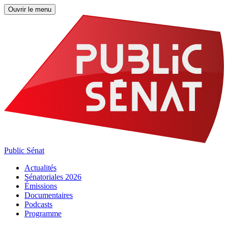
Ouvrir le menu
Public Sénat
Actualités
Sénatoriales 2026
Émissions
Documentaires
Podcasts
Programme