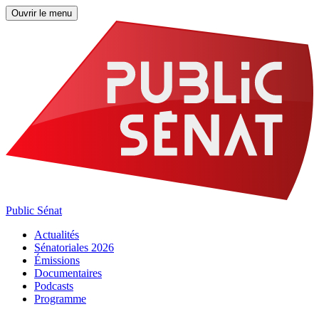
Ouvrir le menu
Public Sénat
Actualités
Sénatoriales 2026
Émissions
Documentaires
Podcasts
Programme