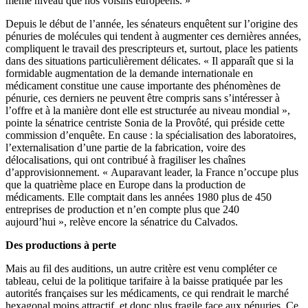
même niveau que nos voisins européens. »
Depuis le début de l’année,
les sénateurs enquêtent sur l’origine des
pénuries de molécules qui tendent à augmenter ces dernières années
,
compliquent le travail des prescripteurs et, surtout, place les patients
dans des situations particulièrement délicates. « Il apparaît que si la
formidable augmentation de la demande internationale en
médicament constitue une cause importante des phénomènes de
pénurie, ces derniers ne peuvent être compris sans s’intéresser à
l’offre et à la manière dont elle est structurée au niveau mondial »,
pointe la sénatrice centriste Sonia de la Provôté, qui préside cette
commission d’enquête. En cause : la spécialisation des laboratoires,
l’externalisation d’une partie de la fabrication, voire des
délocalisations, qui ont contribué à fragiliser les chaînes
d’approvisionnement. « Auparavant leader, la France n’occupe plus
que la quatrième place en Europe dans la production de
médicaments. Elle comptait dans les années 1980 plus de 450
entreprises de production et n’en compte plus que 240
aujourd’hui », relève encore la sénatrice du Calvados.
Des productions à perte
Mais au fil des auditions, un autre critère est venu compléter ce
tableau, celui de la politique tarifaire à la baisse pratiquée par les
autorités françaises sur les médicaments, ce qui rendrait le marché
hexagonal moins attractif, et donc plus fragile face aux pénuries. Ce