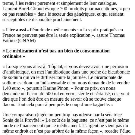
terme, à les retirer purement et simplement de leur catalogue.
Laurent Borel-Giraud évoque 700 produits pharmaceutiques, « peu
ou pas rentables » dans le secteur des génériques, et qui seraient
susceptibles de disparaître prochainement.
» Lire aussi -
Pénurie de médicaments : « Les prix pratiqués en
France ne peuvent pas être la seule explication », assure Thomas
Fatôme (CNAM)
« Le médicament n’est pas un bien de consommation
ordinaire »
« Lorsque vous allez à l’hôpital, si vous devez avoir une perfusion
d’antibiotique, on met l’antibiotique dans une poche de bicarbonate
de sodium qui va le diffuser toute la journée. Le bicarbonate de
sodium est donc un indispensable et on nous demande de le vendre
1,40 euro », poursuit Karine Pinon. « Pour ce prix, on nous
demande un flacon de 500 ml en verre, stérile et sérialisé, cela veut
dire que l’on doit être en mesure de savoir où se trouve chaque
flacon. Tout cela pour à peu près le coup d’une baguette. »
Une comparaison jugée un peu trop hasardeuse par la sénatrice
Sonia de la Provôté. « Le coût de la baguette, ce n’est pas le même
mode de financement que le médicament. L’argent ne vient pas du
même endroit et n’est pas arbitré de la même façon », recadre l’élue.