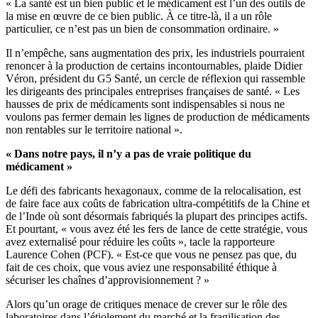
« La santé est un bien public et le médicament est l’un des outils de
la mise en œuvre de ce bien public. À ce titre-là, il a un rôle
particulier, ce n’est pas un bien de consommation ordinaire. »
Il n’empêche, sans augmentation des prix, les industriels pourraient
renoncer à la production de certains incontournables, plaide Didier
Véron, président du G5 Santé, un cercle de réflexion qui rassemble
les dirigeants des principales entreprises françaises de santé. « Les
hausses de prix de médicaments sont indispensables si nous ne
voulons pas fermer demain les lignes de production de médicaments
non rentables sur le territoire national ».
« Dans notre pays, il n’y a pas de vraie politique du
médicament »
Le défi des fabricants hexagonaux, comme de la relocalisation, est
de faire face aux coûts de fabrication ultra-compétitifs de la Chine et
de l’Inde où sont désormais fabriqués la plupart des principes actifs.
Et pourtant, « vous avez été les fers de lance de cette stratégie, vous
avez externalisé pour réduire les coûts », tacle la rapporteure
Laurence Cohen (PCF). « Est-ce que vous ne pensez pas que, du
fait de ces choix, que vous aviez une responsabilité éthique à
sécuriser les chaînes d’approvisionnement ? »
Alors qu’un orage de critiques menace de crever sur le rôle des
laboratoires dans l’étiolement du marché et la fragilisation des