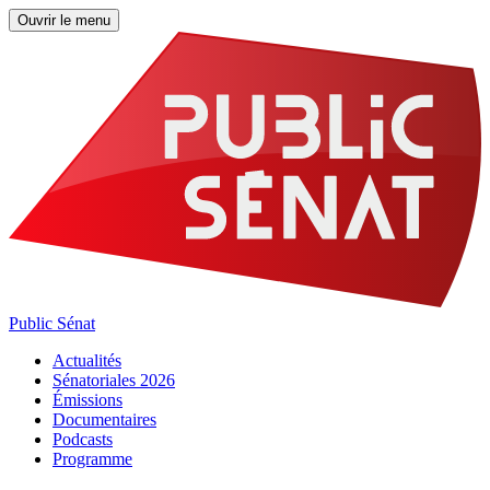
Ouvrir le menu
Public Sénat
Actualités
Sénatoriales 2026
Émissions
Documentaires
Podcasts
Programme