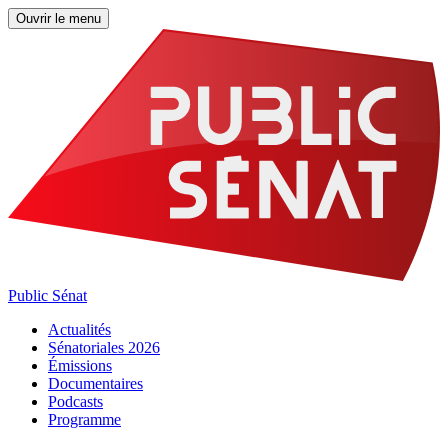
Ouvrir le menu
Public Sénat
Actualités
Sénatoriales 2026
Émissions
Documentaires
Podcasts
Programme