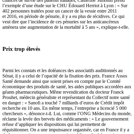
chances de survie des patients malades, Catherine Simonin prend
l’exemple d’une étude sur le CHU Édouard Herriot à Lyon : « Sur
402 personnes traitées pour un cancer de la vessie entre 2011
et 2016, en période de pénurie, il y a eu plus de récidives. Ce qui
veut dire que l’incidence de ces pénuries sur les anticancéreux
amènera une augmentation de la mortalité à 5 ans », explique-t-elle.
Prix trop élevés
Parmi les constats et les doléances des associatifs auditionnés au
Sénat, il y a celui de
l’opacité de la fixation des prix
. France Assos
Santé demande ainsi que soient prises en compte par le Comité
économique des produits de santé,
les aides publiques accordées aux
géants pharmaceutiques. Même revendication du docteur Franck
Prouhet, médecin généraliste et représentant du Collectif notre santé
en danger : « Sanofi a touché 7 milliards d’euros de Crédit impôt
recherche en 10 ans. En même temps, l’entreprise a licencié 5 000
chercheurs », dénonce-t-il. Lui, comme l’ONG Médecins du monde,
réclame la levée des brevets des médicaments : « Le gouvernement
refuse d’appliquer les dispositions qui lui permettent de
réquisitionner. On a une impuissance organisée, car en France il y a