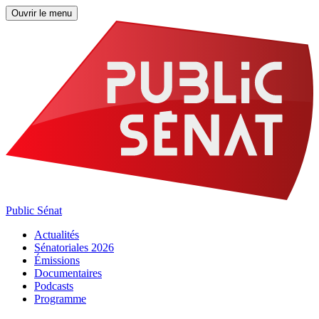
Ouvrir le menu
Public Sénat
Actualités
Sénatoriales 2026
Émissions
Documentaires
Podcasts
Programme