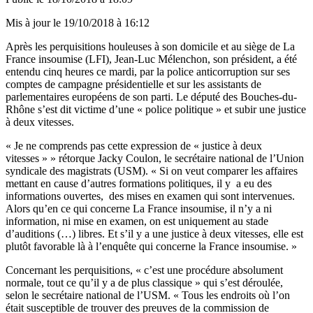
Mis à jour le
19/10/2018 à 16:12
Après les perquisitions houleuses à son domicile et au siège de La
France insoumise (LFI), Jean-Luc Mélenchon, son président, a été
entendu cinq heures ce mardi, par la police anticorruption sur ses
comptes de campagne présidentielle et sur les assistants de
parlementaires européens de son parti. Le député des Bouches-du-
Rhône s’est dit victime d’une « police politique » et subir une justice
à deux vitesses.
« Je ne comprends pas cette expression de « justice à deux
vitesses » » rétorque Jacky Coulon, le secrétaire national de l’Union
syndicale des magistrats (USM). « Si on veut comparer les affaires
mettant en cause d’autres formations politiques, il y a eu des
informations ouvertes, des mises en examen qui sont intervenues.
Alors qu’en ce qui concerne La France insoumise, il n’y a ni
information, ni mise en examen, on est uniquement au stade
d’auditions (…) libres. Et s’il y a une justice à deux vitesses, elle est
plutôt favorable là à l’enquête qui concerne la France insoumise. »
Concernant les perquisitions, « c’est une procédure absolument
normale, tout ce qu’il y a de plus classique » qui s’est déroulée,
selon le secrétaire national de l’USM. « Tous les endroits où l’on
était susceptible de trouver des preuves de la commission de