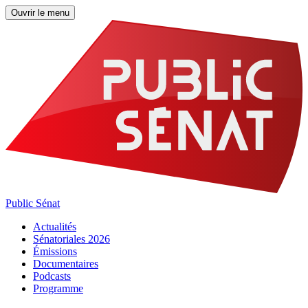
Ouvrir le menu
Public Sénat
Actualités
Sénatoriales 2026
Émissions
Documentaires
Podcasts
Programme