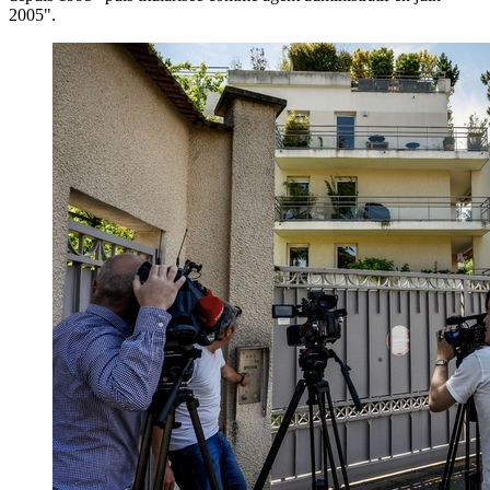
2005".