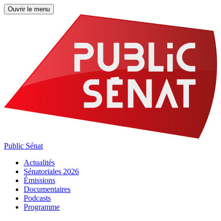
Ouvrir le menu
Public Sénat
Actualités
Sénatoriales 2026
Émissions
Documentaires
Podcasts
Programme