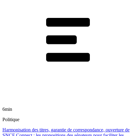
6min
Politique
Harmonisation des titres, garantie de correspondance, ouverture de
SNCF Connect : les propositions des sénateurs pour faciliter les