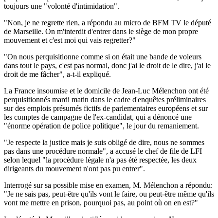
toujours une "volonté d'intimidation".
"Non, je ne regrette rien, a répondu au micro de BFM TV le député
de Marseille. On m'interdit d'entrer dans le siège de mon propre
mouvement et c'est moi qui vais regretter?"
"On nous perquisitionne comme si on était une bande de voleurs
dans tout le pays, c'est pas normal, donc j'ai le droit de le dire, j'ai le
droit de me fâcher", a-t-il expliqué.
La France insoumise et le domicile de Jean-Luc Mélenchon ont été
perquisitionnés mardi matin dans le cadre d'enquêtes préliminaires
sur des emplois présumés fictifs de parlementaires européens et sur
les comptes de campagne de l'ex-candidat, qui a dénoncé une
"énorme opération de police politique", le jour du remaniement.
"Je respecte la justice mais je suis obligé de dire, nous ne sommes
pas dans une procédure normale", a accusé le chef de file de LFI
selon lequel "la procédure légale n'a pas été respectée, les deux
dirigeants du mouvement n'ont pas pu entrer".
Interrogé sur sa possible mise en examen, M. Mélenchon a répondu:
"Je ne sais pas, peut-être qu'ils vont le faire, ou peut-être même qu'ils
vont me mettre en prison, pourquoi pas, au point où on en est?"