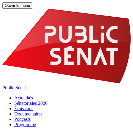
Ouvrir le menu
Public Sénat
Actualités
Sénatoriales 2026
Émissions
Documentaires
Podcasts
Programme