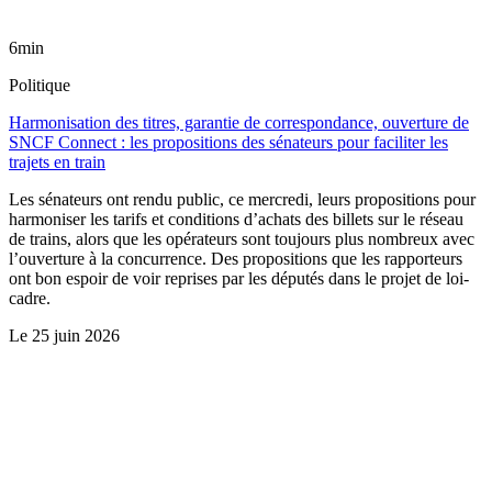
6min
Politique
Harmonisation des titres, garantie de correspondance, ouverture de
SNCF Connect : les propositions des sénateurs pour faciliter les
trajets en train
Les sénateurs ont rendu public, ce mercredi, leurs propositions pour
harmoniser les tarifs et conditions d’achats des billets sur le réseau
de trains, alors que les opérateurs sont toujours plus nombreux avec
l’ouverture à la concurrence. Des propositions que les rapporteurs
ont bon espoir de voir reprises par les députés dans le projet de loi-
cadre.
Le
25 juin 2026