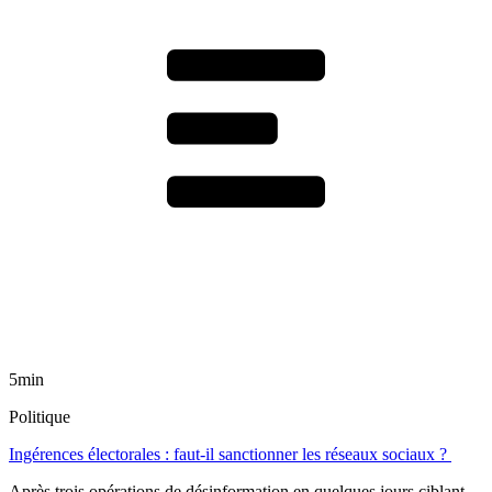
5min
Politique
Ingérences électorales : faut-il sanctionner les réseaux sociaux ?
Après trois opérations de désinformation en quelques jours ciblant