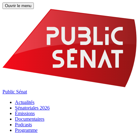
Ouvrir le menu
Public Sénat
Actualités
Sénatoriales 2026
Émissions
Documentaires
Podcasts
Programme