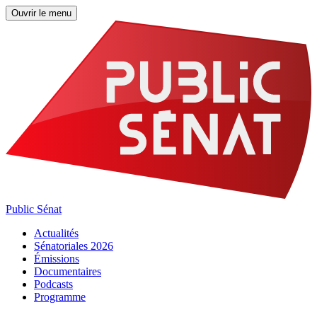
Ouvrir le menu
Public Sénat
Actualités
Sénatoriales 2026
Émissions
Documentaires
Podcasts
Programme