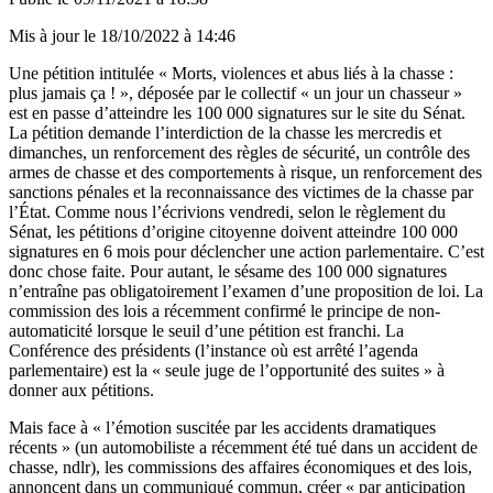
Mis à jour le
18/10/2022 à 14:46
Une pétition intitulée «
Morts, violences et abus li
é
s
à
la chasse
:
plus jamais ça
!
»
, d
é
pos
é
e par le collectif
«
un jour un chasseur
»
est en passe d’atteindre les 100
000 signatures sur le site du Sénat.
La p
é
tition demande l
’
interdiction de la chasse les mercredis et
dimanches, un renforcement des r
è
gles de s
é
curit
é
, un contr
ô
le des
armes de chasse et des comportements à risque, un renforcement des
sanctions pénales et la reconnaissance des victimes de la chasse par
l’État
.
Comme nous l’écrivions vendredi
, selon le règlement du
Sénat, les pétitions d’origine citoyenne doivent atteindre 100
000
signatures en 6 mois pour d
é
clencher une action parlementaire.
C’est
donc chose faite. Pour autant, le sésame des 100
000 signatures
n
’
entra
î
ne pas obligatoirement l
’
examen d
’
une proposition de loi. La
commission des lois a r
é
cemment confirm
é
le principe de non-
automaticit
é
lorsque le seuil d
’
une p
é
tition est franchi. La
Conférence des présidents (l’instance où est arrêté l’agenda
parlementaire) est la «
seule juge de l
’
opportunit
é
des suites
»
à
donner aux p
é
titions.
Mais face à «
l’émotion suscitée par les accidents dramatiques
récents
»
(un automobiliste a récemment été tué dans un accident de
chasse, ndlr), les commissions des affaires économiques et des lois,
annoncent dans un communiqué commun, créer «
par anticipation