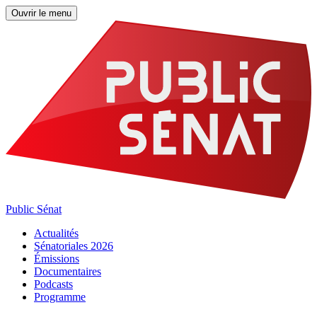
Ouvrir le menu
Public Sénat
Actualités
Sénatoriales 2026
Émissions
Documentaires
Podcasts
Programme