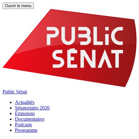
Ouvrir le menu
Public Sénat
Actualités
Sénatoriales 2026
Émissions
Documentaires
Podcasts
Programme