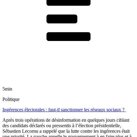
5min
Politique
Ingérences électorales : faut-il sanctionner les réseaux sociaux ?
Après trois opérations de désinformation en quelques jours ciblant
des candidats déclarés ou pressentis à l’élection présidentielle,
Sébastien Lecornu a rappelé que la lutte contre les ingérences était
une priorité. La gauche appelle le gouvernement à en faire plus et à