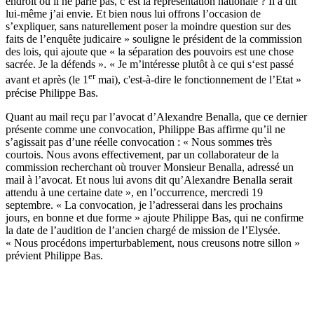
endroit où il ne parle pas, c’est la représentation nationale ? Il a dit
lui-même j’ai envie. Et bien nous lui offrons l’occasion de
s’expliquer, sans naturellement poser la moindre question sur des
faits de l’enquête judicaire » souligne le président de la commission
des lois, qui ajoute que « la séparation des pouvoirs est une chose
sacrée. Je la défends ». « Je m’intéresse plutôt à ce qui s‘est passé
er
avant et après (le 1
mai), c'est-à-dire le fonctionnement de l’Etat »
précise Philippe Bas.
Quant au mail reçu par l’avocat d’Alexandre Benalla, que ce dernier
présente comme une convocation, Philippe Bas affirme qu’il ne
s’agissait pas d’une réelle convocation : « Nous sommes très
courtois. Nous avons effectivement, par un collaborateur de la
commission recherchant où trouver Monsieur Benalla, adressé un
mail à l’avocat. Et nous lui avons dit qu’Alexandre Benalla serait
attendu à une certaine date », en l’occurrence, mercredi 19
septembre. « La convocation, je l’adresserai dans les prochains
jours, en bonne et due forme » ajoute Philippe Bas, qui ne confirme
la date de l’audition de l’ancien chargé de mission de l’Elysée.
« Nous procédons imperturbablement, nous creusons notre sillon »
prévient Philippe Bas.