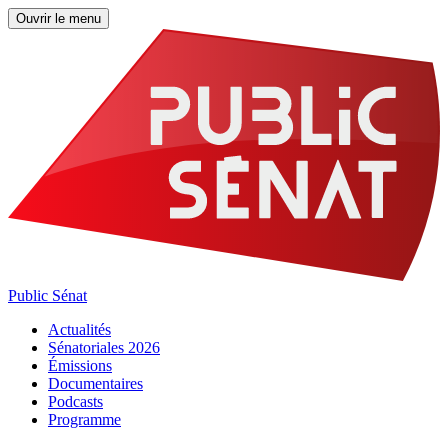
Ouvrir le menu
Public Sénat
Actualités
Sénatoriales 2026
Émissions
Documentaires
Podcasts
Programme