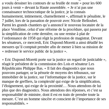
a voulu dessiner les contours de sa feuille de route « pour les 600
jours à venir » devant la Haute assemblée. « Je n’ai pas une
connaissance technocratique de la justice, je la connais
humainement, intimement, charnellement », affirmait le pénaliste, le
7 juillet, lors de la passation de pouvoir avec Nicole Belloubet.
Parmi les grands chantiers qu’a annoncé le nouveau locataire de la
place Vendôme, celui d’une réforme de la procédure, qui passera par
la simplification de cette dernière, ou une remise à plat de
l’ordonnance de 1958 qui régit la profession de magistrat. Devant
les sénateurs, ce mercredi, Eric Dupond-Moretti a ainsi détaillé les
mesures qu’il comptait prendre afin de mener à bien sa mission de
« redresser le service public de la justice ».
« Eric Dupond-Moretti porte sur la justice un regard de justiciable »,
réagit le président de la commission des Lois et sénateur Les
Républicains Philippe Bas. « Il fait des diagnostics que nous
pouvons partager, ur la pénurie de moyens des tribunaux, sur
immobilier de la justice, sur l’informatique de la justice, sur le
manque de greffiers, la complexité qui exige de la simplification,
l’éloignement, qui exige de la proximité… Nous attendons de lui
plus que des diagnostics. Nous attendons des réponses, et c’est sa
responsabilité de ministre, dont il est en train de prendre toute la
mesure. C’est un homme sincère et conscient de l’importance de ses
responsabilités. »