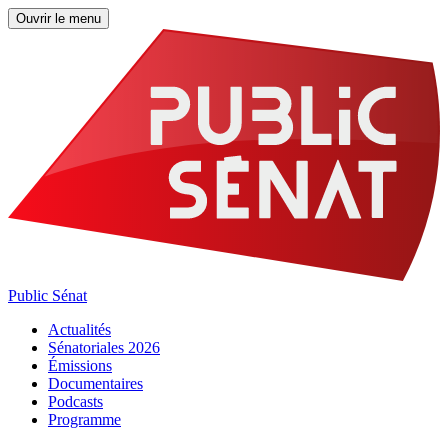
Ouvrir le menu
Public Sénat
Actualités
Sénatoriales 2026
Émissions
Documentaires
Podcasts
Programme