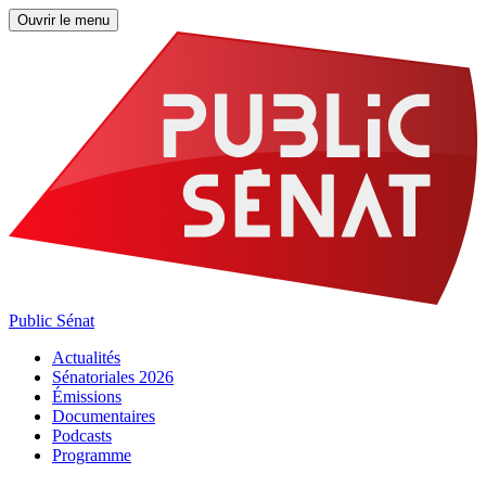
Ouvrir le menu
Public Sénat
Actualités
Sénatoriales 2026
Émissions
Documentaires
Podcasts
Programme