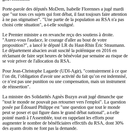
Porte-parole des députés MoDem, Isabelle Florennes a jugé mardi
que "sur tous ces sujets qui font débat, il faut toujours faire attention
à ne pas stigmatiser". "Une partie de la population au RSA n'a pas
choisi cette situation", a-t-elle souligné.
Le Premier ministre a en revanche reçu des soutiens à droite.
"Aurez-vous l'audace, le courage d'aller au bout de votre
proposition?", a lancé le député LR du Haut-Rhin Éric Straumann.
Le département alsacien avait suscité la polémique en 2016 en
réclamant de faire sept heures de bénévolat par semaine au risque de
se voir priver de l'allocation du RSA.
Pour Jean-Christophe Lagarde (UDI-Agir), "contrairement à ce que
l’on dit, l’obligation d'avoir une activité du fait qu’on est indemnisé,
ce n’est pas une punition ou une compensation, mais un instrument
de réinsertion".
La ministre des Solidarités Agnès Buzyn avait jugé dimanche que
"tout le monde ne pouvait pas retourner vers l'emploi". La question
posée par Édouard Philippe est "une question que tout le monde
peut se poser et qui figure dans le grand débat national", a-t-elle
pointé mardi à l'Assemblée, tout en rappelant les efforts pour
augmenter le nombre de bénéficiaires effectifs du RSA, dont 30%
des ayants droits ne font pas la demande.