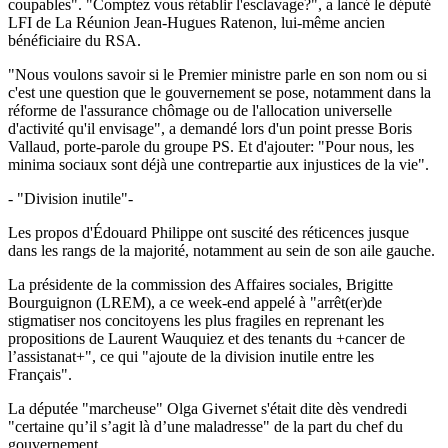
coupables". "Comptez vous rétablir l'esclavage?", a lancé le député
LFI de La Réunion Jean-Hugues Ratenon, lui-même ancien
bénéficiaire du RSA.
"Nous voulons savoir si le Premier ministre parle en son nom ou si
c'est une question que le gouvernement se pose, notamment dans la
réforme de l'assurance chômage ou de l'allocation universelle
d'activité qu'il envisage", a demandé lors d'un point presse Boris
Vallaud, porte-parole du groupe PS. Et d'ajouter: "Pour nous, les
minima sociaux sont déjà une contrepartie aux injustices de la vie".
- "Division inutile"-
Les propos d'Édouard Philippe ont suscité des réticences jusque
dans les rangs de la majorité, notamment au sein de son aile gauche.
La présidente de la commission des Affaires sociales, Brigitte
Bourguignon (LREM), a ce week-end appelé à "arrêt(er)de
stigmatiser nos concitoyens les plus fragiles en reprenant les
propositions de Laurent Wauquiez et des tenants du +cancer de
l’assistanat+", ce qui "ajoute de la division inutile entre les
Français".
La députée "marcheuse" Olga Givernet s'était dite dès vendredi
"certaine qu’il s’agit là d’une maladresse" de la part du chef du
gouvernement.