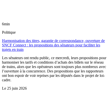
6min
Politique
Harmonisation des titres, garantie de correspondance, ouverture de
SNCF Connect : les propositions des sénateurs pour faciliter les
trajets en train
Les sénateurs ont rendu public, ce mercredi, leurs propositions pour
harmoniser les tarifs et conditions d’achats des billets sur le réseau
de trains, alors que les opérateurs sont toujours plus nombreux avec
l’ouverture à la concurrence. Des propositions que les rapporteurs
ont bon espoir de voir reprises par les députés dans le projet de loi-
cadre.
Le
25 juin 2026