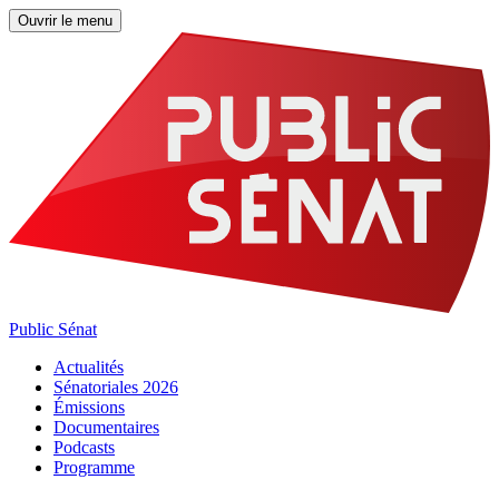
Ouvrir le menu
Public Sénat
Actualités
Sénatoriales 2026
Émissions
Documentaires
Podcasts
Programme