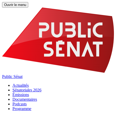
Ouvrir le menu
Public Sénat
Actualités
Sénatoriales 2026
Émissions
Documentaires
Podcasts
Programme