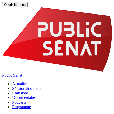
Ouvrir le menu
Public Sénat
Actualités
Sénatoriales 2026
Émissions
Documentaires
Podcasts
Programme