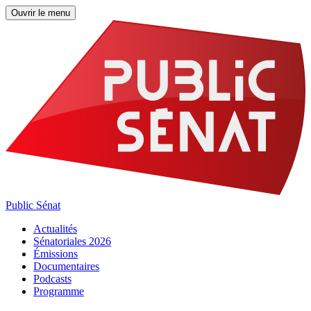
Ouvrir le menu
Public Sénat
Actualités
Sénatoriales 2026
Émissions
Documentaires
Podcasts
Programme