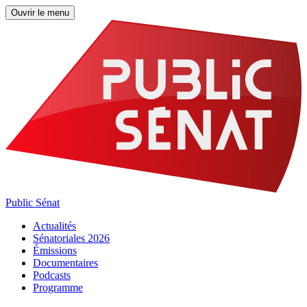
Ouvrir le menu
Public Sénat
Actualités
Sénatoriales 2026
Émissions
Documentaires
Podcasts
Programme