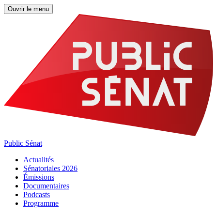
Ouvrir le menu
Public Sénat
Actualités
Sénatoriales 2026
Émissions
Documentaires
Podcasts
Programme