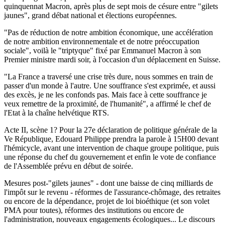
quinquennat Macron, après plus de sept mois de césure entre "gilets
jaunes", grand débat national et élections européennes.
"Pas de réduction de notre ambition économique, une accélération
de notre ambition environnementale et de notre préoccupation
sociale", voilà le "triptyque" fixé par Emmanuel Macron à son
Premier ministre mardi soir, à l'occasion d'un déplacement en Suisse.
"La France a traversé une crise très dure, nous sommes en train de
passer d'un monde à l'autre. Une souffrance s'est exprimée, et aussi
des excès, je ne les confonds pas. Mais face à cette souffrance je
veux remettre de la proximité, de l'humanité", a affirmé le chef de
l'Etat à la chaîne helvétique RTS.
Acte II, scène 1? Pour la 27e déclaration de politique générale de la
Ve République, Edouard Philippe prendra la parole à 15H00 devant
l'hémicycle, avant une intervention de chaque groupe politique, puis
une réponse du chef du gouvernement et enfin le vote de confiance
de l'Assemblée prévu en début de soirée.
Mesures post-"gilets jaunes" - dont une baisse de cinq milliards de
l'impôt sur le revenu - réformes de l'assurance-chômage, des retraites
ou encore de la dépendance, projet de loi bioéthique (et son volet
PMA pour toutes), réformes des institutions ou encore de
l'administration, nouveaux engagements écologiques... Le discours