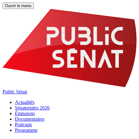
Ouvrir le menu
Public Sénat
Actualités
Sénatoriales 2026
Émissions
Documentaires
Podcasts
Programme