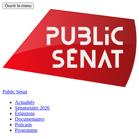
Ouvrir le menu
Public Sénat
Actualités
Sénatoriales 2026
Émissions
Documentaires
Podcasts
Programme