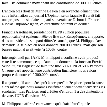
faire liste commune moyennant une contribution de 300.000 euros.
L'ancien bras droit de Marine Le Pen a en revanche démenti une
autre information du journal L'Opinion selon laquelle il aurait fait
une proposition similaire au parti souverainiste Debout la France de
Nicolas Dupont-Aignan, ce qu'affirme pourtant ce dernier.
François Asselineau, président de l'UPR (Union populaire
républicaine) et également tête de liste aux Européennes, a rapporté,
dans une vidéo de son parti diffusée samedi, que M. Philippot "avait
demandé la 3e place en nous donnant 300.000 euros" mais que son
bureau national avait voté "à 100%" contre.
Interrogé lundi par l'AFP, M. Philippot a confirmé avoir proposé
cette liste commune, ce qui "aurait pu donner de la force au Frexit".
Selon lui, "il s’agissait de faire une liste 50% UPR et 50% Patriotes.
Chaque parti apportait une contribution financière, nous avions
proposé de notre côté 300.000 euros".
Il a ajouté qu'il aurait été "prêt à accepter" la 3e place "pour la cause
alors même que nous sommes systématiquement devant eux dans les
sondages". Les Patriotes sont crédités d'environ 1 à 2% d'intentions
de vote, l'UPR d'environ 1%.
M. Philippot a affirmé en revanche qu'il était "faux" que le