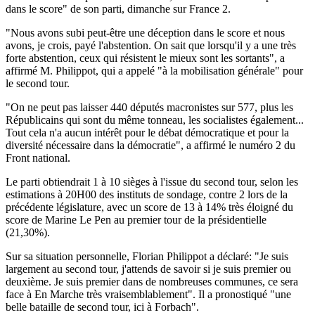
dans le score" de son parti, dimanche sur France 2.
"Nous avons subi peut-être une déception dans le score et nous
avons, je crois, payé l'abstention. On sait que lorsqu'il y a une très
forte abstention, ceux qui résistent le mieux sont les sortants", a
affirmé M. Philippot, qui a appelé "à la mobilisation générale" pour
le second tour.
"On ne peut pas laisser 440 députés macronistes sur 577, plus les
Républicains qui sont du même tonneau, les socialistes également...
Tout cela n'a aucun intérêt pour le débat démocratique et pour la
diversité nécessaire dans la démocratie", a affirmé le numéro 2 du
Front national.
Le parti obtiendrait 1 à 10 sièges à l'issue du second tour, selon les
estimations à 20H00 des instituts de sondage, contre 2 lors de la
précédente législature, avec un score de 13 à 14% très éloigné du
score de Marine Le Pen au premier tour de la présidentielle
(21,30%).
Sur sa situation personnelle, Florian Philippot a déclaré: "Je suis
largement au second tour, j'attends de savoir si je suis premier ou
deuxième. Je suis premier dans de nombreuses communes, ce sera
face à En Marche très vraisemblablement". Il a pronostiqué "une
belle bataille de second tour, ici à Forbach".