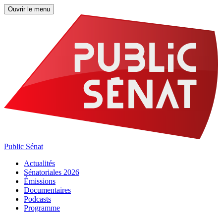
Ouvrir le menu
Public Sénat
Actualités
Sénatoriales 2026
Émissions
Documentaires
Podcasts
Programme