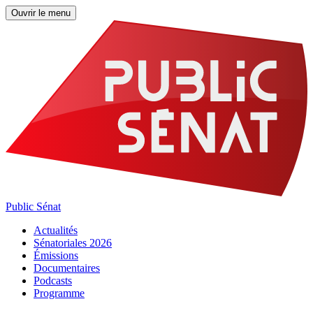
Ouvrir le menu
Public Sénat
Actualités
Sénatoriales 2026
Émissions
Documentaires
Podcasts
Programme