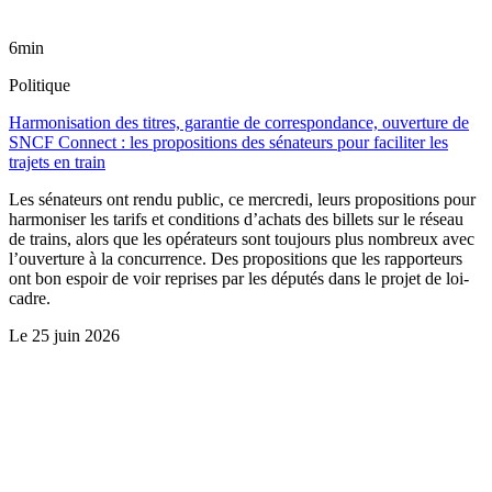
6min
Politique
Harmonisation des titres, garantie de correspondance, ouverture de
SNCF Connect : les propositions des sénateurs pour faciliter les
trajets en train
Les sénateurs ont rendu public, ce mercredi, leurs propositions pour
harmoniser les tarifs et conditions d’achats des billets sur le réseau
de trains, alors que les opérateurs sont toujours plus nombreux avec
l’ouverture à la concurrence. Des propositions que les rapporteurs
ont bon espoir de voir reprises par les députés dans le projet de loi-
cadre.
Le
25 juin 2026