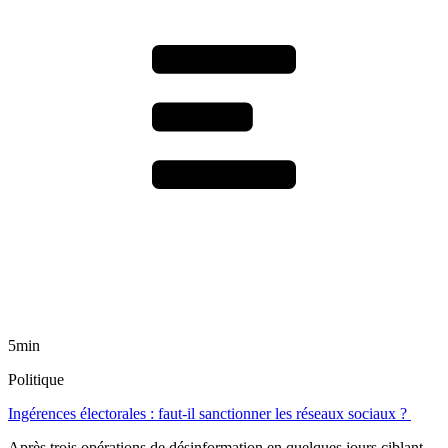
5min
Politique
Ingérences électorales : faut-il sanctionner les réseaux sociaux ?
Après trois opérations de désinformation en quelques jours ciblant