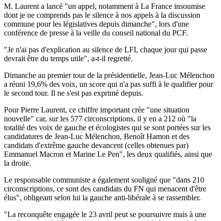
M. Laurent a lancé "un appel, notamment à La France insoumise
dont je ne comprends pas le silence à nos appels à la discussion
commune pour les législatives depuis dimanche", lors d'une
conférence de presse à la veille du conseil national du PCF.
"Je n'ai pas d'explication au silence de LFI, chaque jour qui passe
devrait être du temps utile", a-t-il regretté.
Dimanche au premier tour de la présidentielle, Jean-Luc Mélenchon
a réuni 19,6% des voix, un score qui n'a pas suffi à le qualifier pour
le second tour. Il ne s'est pas exprimé depuis.
Pour Pierre Laurent, ce chiffre important crée "une situation
nouvelle" car, sur les 577 circonscriptions, il y en a 212 où "la
totalité des voix de gauche et écologistes qui se sont portées sur les
candidatures de Jean-Luc Mélenchon, Benoît Hamon et des
candidats d'extrême gauche devancent (celles obtenues par)
Emmanuel Macron et Marine Le Pen", les deux qualifiés, ainsi que
la droite.
Le responsable communiste a également souligné que "dans 210
circonscriptions, ce sont des candidats du FN qui menacent d'être
élus", obligeant selon lui la gauche anti-libérale à se rassembler.
"La reconquête engagée le 23 avril peut se poursuivre mais à une