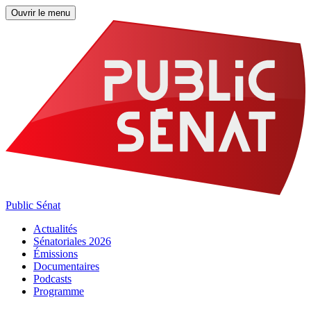
Ouvrir le menu
Public Sénat
Actualités
Sénatoriales 2026
Émissions
Documentaires
Podcasts
Programme