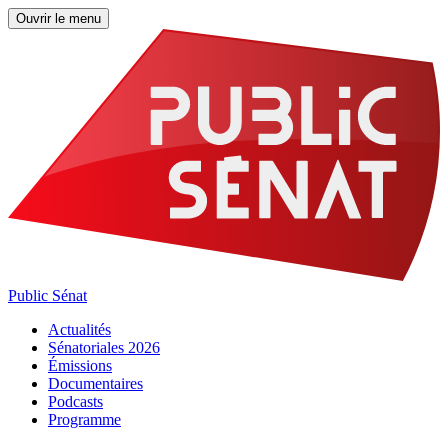
Ouvrir le menu
Public Sénat
Actualités
Sénatoriales 2026
Émissions
Documentaires
Podcasts
Programme