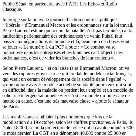
Public Sénat, en partenariat avec l’AFP, Les Echos et Radio
Classique.
Interrogé sur la nouvelle journée d’action contre la politique
« libérale » d'Emmanuel Macron et les ordonnances sur la loi travail,
Pierre Laurent estime que « non, la bataille n’est pas terminée, car la
ratification parlementaire des ordonnances va venir. Puis il faut
passer aux négociations de branche et là, beaucoup de choses vont
se jouer ». Le numéro 1 du PCF ajoute : « Le combat va se
poursuivre dans les entreprises et les branches car l’objectif des
ordonnances, c’est de vider les branches de leur contenu ».
Selon Pierre Laurent, « si on laisse faire Emmanuel Macron, on va
vers des ruptures graves sur ce qui fondait le modèle social français,
qui visait un certain développement de la société dans l’égalité »,
« une rupture avec le modèle actuel de solidarité pour ceux qui sont
en difficulté, dans la maladie ou perdent leur emploi et un modèle de
solidarité intergénérationnelle ». « C’est ce modèle qu’on essaie de
mettre en cause, c’est une très mauvaise chose » ajoute le sénateur
de Paris.
Les manifestants semblaient plus nombreux que lors de la
mobilisation du 19 octobre, selon les chiffres provisoires. A Paris, ils
étaient 8.000, selon la préfecture de police qui en avait compté 5.500
le mois dernier. La CGT en a dénombré 40.000 contre 25.000 en