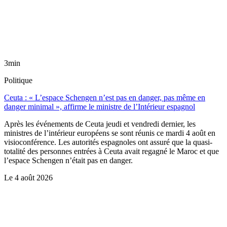
3min
Politique
Ceuta : « L’espace Schengen n’est pas en danger, pas même en
danger minimal », affirme le ministre de l’Intérieur espagnol
Après les événements de Ceuta jeudi et vendredi dernier, les
ministres de l’intérieur européens se sont réunis ce mardi 4 août en
visioconférence. Les autorités espagnoles ont assuré que la quasi-
totalité des personnes entrées à Ceuta avait regagné le Maroc et que
l’espace Schengen n’était pas en danger.
Le
4 août 2026