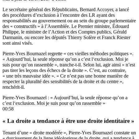
Le secrétaire général des Républicains, Bernard Accoyer, a lancé
des procédures d’exclusion à l’encontre des LR ayant des
responsabilités au gouvernement ou au sein du groupe parlementaire
des « constructifs » à l’Assemblée. Le Premier ministre, Édouard
Philippe, le ministre de l’Action et des Comptes publics, Gérald
Darmanin, ou encore les députés Thierry Solère et Franck Riester
sont ainsi visés.
Pierre-Yves Bournazel regrette « ces vieilles méthodes politiques ».
« Aujourd’hui, la seule réponse qu’on a c’est l‘exclusion. Moi je
suis pour qu’on rassemble », tranche-t-il. Selon lui, agir ainsi « n’est
pas tirer les leçons des échecs de la droite ». C’est, au contraire,
« une très mauvaise idée ». « Ce n’est pas une bonne manière de
respecter la pluralité des sensibilités de la droite et du centre »,
renchérit-il.
Pierre-Yves Bournazel : « Aujourd’hui, la seule réponse qu’on a
c’est l‘exclusion. Moi je suis pour qu’on rassemble »
00:58
« La droite a tendance à être une droite identitaire »
Tenant d’une « droite modérée », Pierre-Yves Bournazel constate un
« durcissement de la ligne idéologique de la droite, qui a tendance à