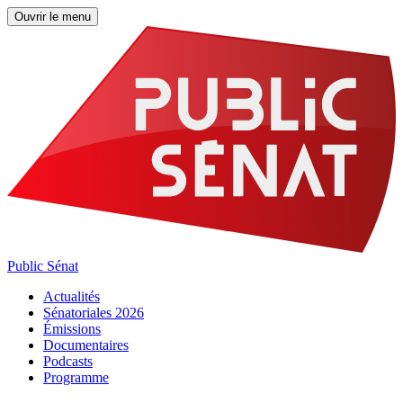
Ouvrir le menu
Public Sénat
Actualités
Sénatoriales 2026
Émissions
Documentaires
Podcasts
Programme