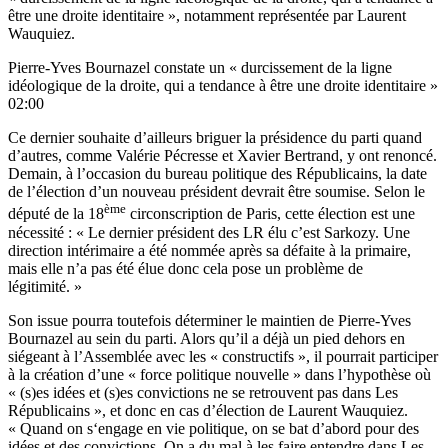
être une droite identitaire », notamment représentée par Laurent
Wauquiez.
Pierre-Yves Bournazel constate un « durcissement de la ligne
idéologique de la droite, qui a tendance à être une droite identitaire »
02:00
Ce dernier souhaite d’ailleurs briguer la présidence du parti quand
d’autres, comme Valérie Pécresse et Xavier Bertrand, y ont renoncé.
Demain, à l’occasion du bureau politique des Républicains, la date
de l’élection d’un nouveau président devrait être soumise. Selon le
ème
député de la 18
circonscription de Paris, cette élection est une
nécessité : « Le dernier président des LR élu c’est Sarkozy. Une
direction intérimaire a été nommée après sa défaite à la primaire,
mais elle n’a pas été élue donc cela pose un problème de
légitimité. »
Son issue pourra toutefois déterminer le maintien de Pierre-Yves
Bournazel au sein du parti. Alors qu’il a déjà un pied dehors en
siégeant à l’Assemblée avec les « constructifs », il pourrait participer
à la création d’une « force politique nouvelle » dans l’hypothèse où
« (s)es idées et (s)es convictions ne se retrouvent pas dans Les
Républicains », et donc en cas d’élection de Laurent Wauquiez.
« Quand on s‘engage en vie politique, on se bat d’abord pour des
idées et des convictions. On a du mal à les faire entendre dans Les