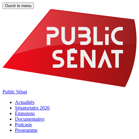
Ouvrir le menu
Public Sénat
Actualités
Sénatoriales 2026
Émissions
Documentaires
Podcasts
Programme