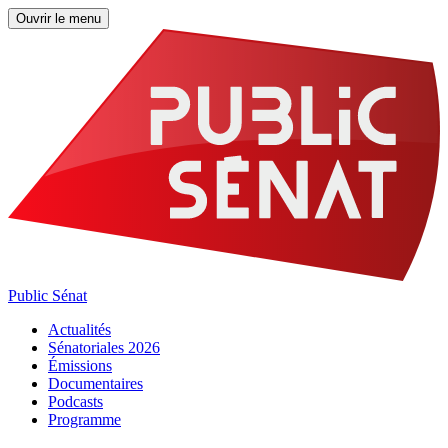
Ouvrir le menu
Public Sénat
Actualités
Sénatoriales 2026
Émissions
Documentaires
Podcasts
Programme