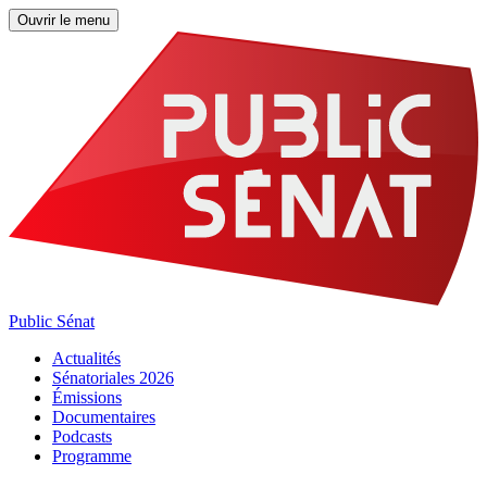
Ouvrir le menu
Public Sénat
Actualités
Sénatoriales 2026
Émissions
Documentaires
Podcasts
Programme