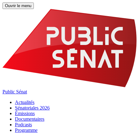
Ouvrir le menu
Public Sénat
Actualités
Sénatoriales 2026
Émissions
Documentaires
Podcasts
Programme