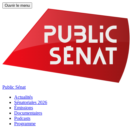
Ouvrir le menu
Public Sénat
Actualités
Sénatoriales 2026
Émissions
Documentaires
Podcasts
Programme