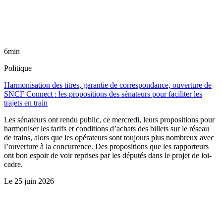
6min
Politique
Harmonisation des titres, garantie de correspondance, ouverture de
SNCF Connect : les propositions des sénateurs pour faciliter les
trajets en train
Les sénateurs ont rendu public, ce mercredi, leurs propositions pour
harmoniser les tarifs et conditions d’achats des billets sur le réseau
de trains, alors que les opérateurs sont toujours plus nombreux avec
l’ouverture à la concurrence. Des propositions que les rapporteurs
ont bon espoir de voir reprises par les députés dans le projet de loi-
cadre.
Le
25 juin 2026