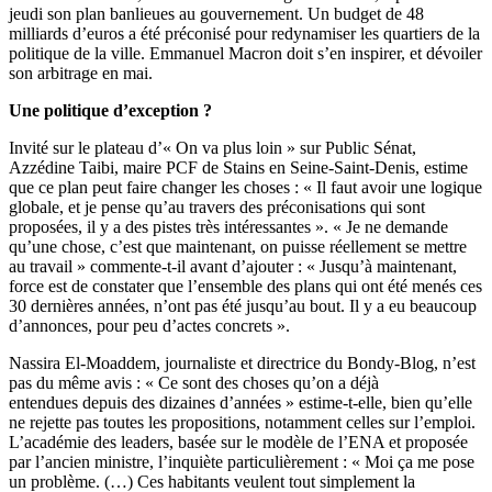
jeudi son plan banlieues au gouvernement. Un budget de 48
milliards d’euros a été préconisé pour redynamiser les quartiers de la
politique de la ville. Emmanuel Macron doit s’en inspirer, et dévoiler
son arbitrage en mai.
Une politique d’exception
?
Invité sur le plateau d’« On va plus loin » sur Public Sénat,
Azzédine Taibi, maire PCF de Stains en Seine-Saint-Denis, estime
que ce plan peut faire changer les choses : « Il faut avoir une logique
globale, et je pense qu’au travers des préconisations qui sont
proposées, il y a des pistes très intéressantes ». « Je ne demande
qu’une chose, c’est que maintenant, on puisse réellement se mettre
au travail » commente-t-il avant d’ajouter : « Jusqu’à maintenant,
force est de constater que l’ensemble des plans qui ont été menés ces
30 dernières années, n’ont pas été jusqu’au bout. Il y a eu beaucoup
d’annonces, pour peu d’actes concrets ».
Nassira El-Moaddem, journaliste et directrice du Bondy-Blog, n’est
pas du même avis : « Ce sont des choses qu’on a déjà
entendues depuis des dizaines d’années » estime-t-elle, bien qu’elle
ne rejette pas toutes les propositions, notamment celles sur l’emploi.
L’académie des leaders, basée sur le modèle de l’ENA et proposée
par l’ancien ministre, l’inquiète particulièrement : « Moi ça me pose
un problème. (…) Ces habitants veulent tout simplement la