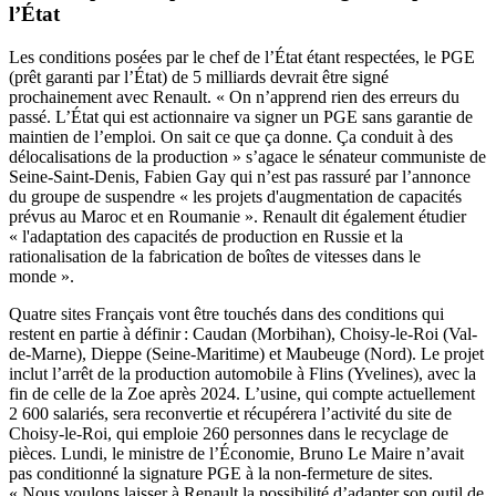
l’État
Les conditions posées par le chef de l’État étant respectées, le PGE
(prêt garanti par l’État) de 5 milliards devrait être signé
prochainement avec Renault. « On n’apprend rien des erreurs du
passé. L’État qui est actionnaire va signer un PGE sans garantie de
maintien de l’emploi. On sait ce que ça donne. Ça conduit à des
délocalisations de la production » s’agace le sénateur communiste de
Seine-Saint-Denis, Fabien Gay qui n’est pas rassuré par l’annonce
du groupe de suspendre « les projets d'augmentation de capacités
prévus au Maroc et en Roumanie ». Renault dit également étudier
« l'adaptation des capacités de production en Russie et la
rationalisation de la fabrication de boîtes de vitesses dans le
monde ».
Quatre sites Français vont être touchés dans des conditions qui
restent en partie à définir : Caudan (Morbihan), Choisy-le-Roi (Val-
de-Marne), Dieppe (Seine-Maritime) et Maubeuge (Nord). Le projet
inclut l’arrêt de la production automobile à Flins (Yvelines), avec la
fin de celle de la Zoe après 2024. L’usine, qui compte actuellement
2 600 salariés, sera reconvertie et récupérera l’activité du site de
Choisy-le-Roi, qui emploie 260 personnes dans le recyclage de
pièces. Lundi, le ministre de l’Économie, Bruno Le Maire n’avait
pas conditionné la signature PGE à la non-fermeture de sites.
« Nous voulons laisser à Renault la possibilité d’adapter son outil de