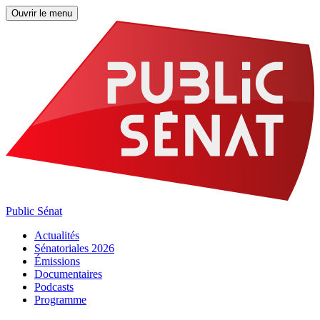
Ouvrir le menu
Public Sénat
Actualités
Sénatoriales 2026
Émissions
Documentaires
Podcasts
Programme