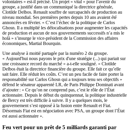
volontaires » est-il précisé. Un projet « vital » pour l’avenir du
groupe, a justifié dans un communiqué la directrice générale,
Clotilde Delbos. Renault souffre de surcapacités de production au
niveau mondial. Ses premières pertes depuis 10 ans avaient été
annoncées en février. « C’est l’échec de la politique de Carlos
Ghosn. Il a multiplié les délocalisations pour augmenter les capacités
de production et aucun de nos gouvernements successifs n’a mis le
holà » s’insurge le vice-président de la Commission des affaires
économiques, Martial Bourquin.
Une analyse à moitié partagée par la numéro 2 du groupe.
« Aujourd'hui nous payons le prix d'une stratégie (...) qui pariait sur
une croissance record du marché » a-t-elle souligné. « Clotilde
Delbos était la directrice financière du groupe. Elle fait ce qu’elle
sait faire. Elle réduit les coûts. C’est un peu facile de faire porter la
responsabilité sur Carlos Ghosn qui a toujours tenu ses objectifs »
défend le sénateur apparenté LR, de Paris Philippe Dominati avant
d’ajouter : « Ce qu’on ne comprend pas, c’est le rôle de l’État
actionnaire. Depuis le début du quinquennat, la politique industrielle
de Bercy est très difficile à suivre. Il y a quelques mois, le
gouvernement s’est opposé à la fusion entre Renault et Fiat.
Désormais Fiat est en négociation avec PSA, un groupe dont l’État
est aussi actionnaire ».
Feu vert pour un prêt de 5 milliards garanti par